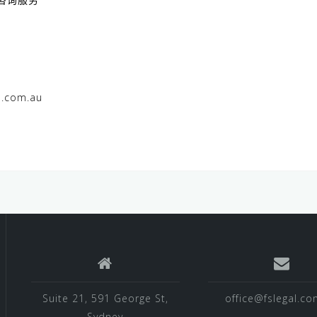
al.com.au
Suite 21, 591 George St,
office@fslegal.co
Sydney